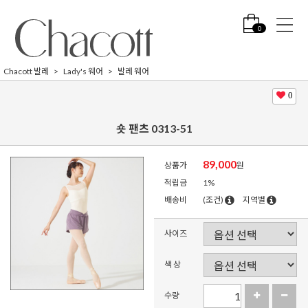
0
Chacott 발레
Lady's 웨어
발레 웨어
0
숏 팬츠 0313-51
89,000
상품가
원
적립금
1%
배송비
(조건)
지역별
사이즈
색 상
수량