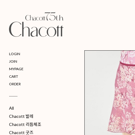
LOGIN
JOIN
MYPAGE
CART
ORDER
-------
All
Chacott 발레
Chacott 리듬체조
Chacott 굿즈