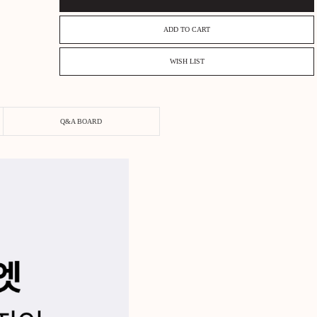
색상
수량
REVIEW BOARD
Q&A BOARD