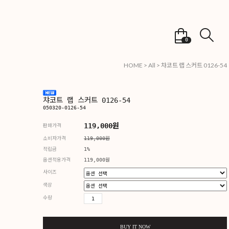
0
HOME
>
All
> 챠코트 랩 스커트 0126-54
챠코트 랩 스커트
050320-0126-54
1
판매가격
소비자가격
11
적립금
1%
옵션적용가격
11
사이즈