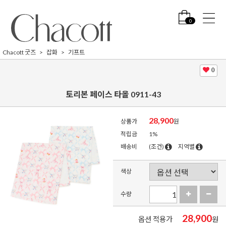
0
Chacott 굿즈
잡화
기프트
0
토리본 페이스 타올 0911-43
28,900
상품가
원
적립금
1%
배송비
(조건)
지역별
색상
수량
28,900
옵션 적용가
원