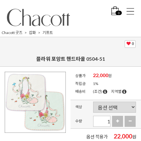
0
Chacott 굿즈
잡화
기프트
0
플라워 포앙트 핸드타올 0504-51
22,000
상품가
원
적립금
1%
배송비
(조건)
지역별
색상
수량
22,000
옵션 적용가
원