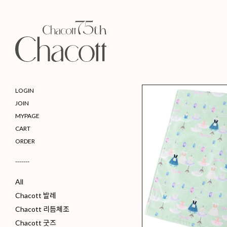
LOGIN
JOIN
MYPAGE
CART
ORDER
-------
All
Chacott 발레
Chacott 리듬체조
Chacott 굿즈