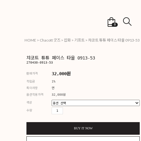
0
HOME
>
Chacott 굿즈
>
잡화
>
기프트
> 챠코트 튜튜 페이스 타올 0913-53
챠코트 튜튜 페이
270430-0913-53
3
판매가격
적립금
1%
특이사항
면
옵션적용가격
32
색상
수량