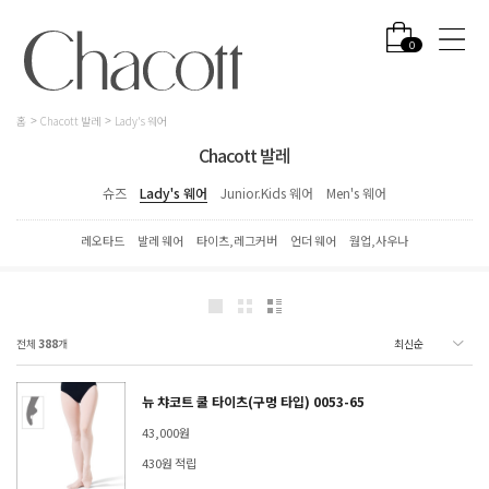
0
홈
Chacott 발레
Lady's 웨어
Chacott 발레
슈즈
Lady's 웨어
Junior.Kids 웨어
Men's 웨어
레오타드
발레 웨어
타이츠,레그커버
언더 웨어
웜업,사우나
전체
388
개
뉴 챠코트 쿨 타이츠(구멍 타입) 0053-65
43,000원
430원 적립